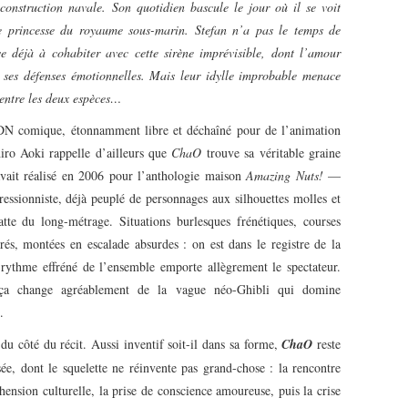
onstruction navale. Son quotidien bascule le jour où il se voit
 princesse du royaume sous-marin. Stefan n’a pas le temps de
ve déjà à cohabiter avec cette sirène imprévisible, dont l’amour
er ses défenses émotionnelles. Mais leur idylle improbable menace
 entre les deux espèces…
ADN comique, étonnamment libre et déchaîné pour de l’animation
iro Aoki rappelle d’ailleurs que
ChaO
trouve sa véritable graine
avait réalisé en 2006 pour l’anthologie maison
Amazing Nuts!
—
essionniste, déjà peuplé de personnages aux silhouettes molles et
atte du long-métrage. Situations burlesques frénétiques, courses
rés, montées en escalade absurdes : on est dans le registre de la
rythme effréné de l’ensemble emporte allègrement le spectateur.
et ça change agréablement de la vague néo-Ghibli qui domine
.
du côté du récit. Aussi inventif soit-il dans sa forme,
ChaO
reste
ée, dont le squelette ne réinvente pas grand-chose : la rencontre
hension culturelle, la prise de conscience amoureuse, puis la crise