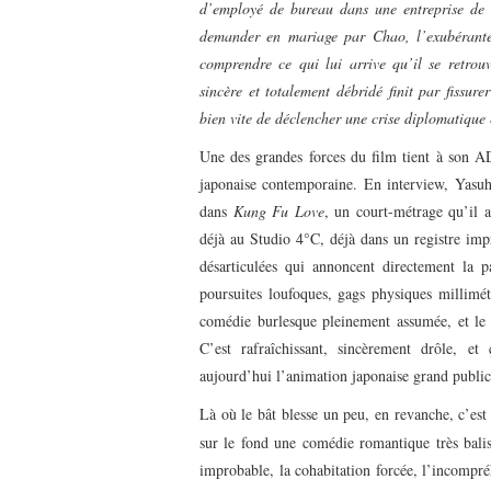
d’employé de bureau dans une entreprise de c
demander en mariage par Chao, l’exubérante
comprendre ce qui lui arrive qu’il se retrou
sincère et totalement débridé finit par fissur
bien vite de déclencher une crise diplomatique
Une des grandes forces du film tient à son 
japonaise contemporaine. En interview, Yasuh
dans
Kung Fu Love
, un court-métrage qu’il 
déjà au Studio 4°C, déjà dans un registre impr
désarticulées qui annoncent directement la p
poursuites loufoques, gags physiques millimét
comédie burlesque pleinement assumée, et le 
C’est rafraîchissant, sincèrement drôle, 
aujourd’hui l’animation japonaise grand public
Là où le bât blesse un peu, en revanche, c’est 
sur le fond une comédie romantique très balis
improbable, la cohabitation forcée, l’incompré