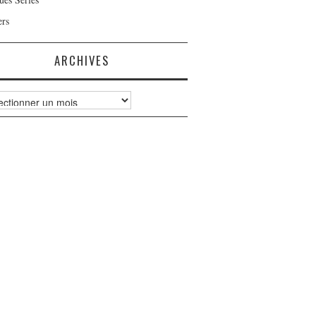
ers
ARCHIVES
ves