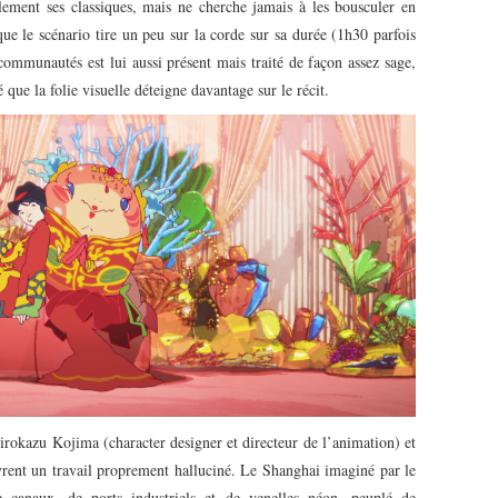
lement ses classiques, mais ne cherche jamais à les bousculer en
que le scénario tire un peu sur la corde sur sa durée (1h30 parfois
 communautés est lui aussi présent mais traité de façon assez sage,
 que la folie visuelle déteigne davantage sur le récit.
irokazu Kojima (character designer et directeur de l’animation) et
livrent un travail proprement halluciné. Le Shanghai imaginé par le
e canaux, de ports industriels et de venelles néon, peuplé de