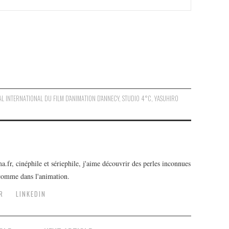
VAL INTERNATIONAL DU FILM D'ANIMATION D'ANNECY
,
STUDIO 4°C
,
YASUHIRO
r, cinéphile et sériephile, j'aime découvrir des perles inconnues
 comme dans l'animation.
R
LINKEDIN