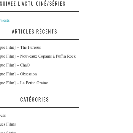
SUIVEZ L’ACTU CINÉ/SÉRIES !
weets
ARTICLES RÉCENTS
ique Film] – The Furious
ique Film] – Nouveaux Copains à Puffin Rock
ique Film] – ChaO
ique Film] – Obsession
ique Film] – La Petite Graine
CATÉGORIES
urs
ques Films
ues Séries