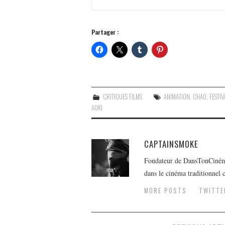
Partager :
CRITIQUES FILMS
ANIMATION
,
CHAO
,
FESTI
AOKI
CAPTAINSMOKE
Fondateur de DansTonCinéma.f
dans le cinéma traditionnel
MORE POSTS
TWITTE