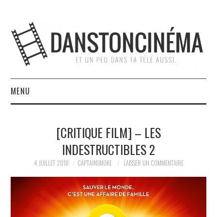
MENU
ACCUEIL
[CRITIQUE FILM] – LES
À PROPOS
INDESTRUCTIBLES 2
L’ÉQUIPE
4 JUILLET 2018
CAPTAINSMOKE
LAISSER UN COMMENTAIRE
NOUS SOUTENIR
CONTACT