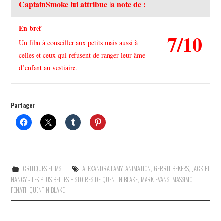
CaptainSmoke lui attribue la note de :
En bref
7/10
Un film à conseiller aux petits mais aussi à
celles et ceux qui refusent de ranger leur âme
d’enfant au vestiaire.
Partager :
CRITIQUES FILMS
ALEXANDRA LAMY
,
ANIMATION
,
GERRIT BEKERS
,
JACK ET
NANCY - LES PLUS BELLES HISTOIRES DE QUENTIN BLAKE
,
MARK EVANS
,
MASSIMO
FENATI
,
QUENTIN BLAKE