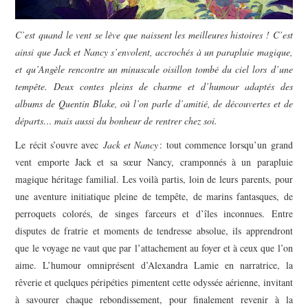
C’est quand le vent se lève que naissent les meilleures histoires ! C’est
ainsi que Jack et Nancy s’envolent, accrochés à un parapluie magique,
et qu’Angèle rencontre un minuscule oisillon tombé du ciel lors d’une
tempête. Deux contes pleins de charme et d’humour adaptés des
albums de Quentin Blake, où l’on parle d’amitié, de découvertes et de
départs… mais aussi du bonheur de rentrer chez soi.
Le récit s’ouvre avec
Jack et Nancy
: tout commence lorsqu’un grand
vent emporte Jack et sa sœur Nancy, cramponnés à un parapluie
magique héritage familial. Les voilà partis, loin de leurs parents, pour
une aventure initiatique pleine de tempête, de marins fantasques, de
perroquets colorés, de singes farceurs et d’îles inconnues. Entre
disputes de fratrie et moments de tendresse absolue, ils apprendront
que le voyage ne vaut que par l’attachement au foyer et à ceux que l’on
aime. L’humour omniprésent d’Alexandra Lamie en narratrice, la
rêverie et quelques péripéties pimentent cette odyssée aérienne, invitant
à savourer chaque rebondissement, pour finalement revenir à la