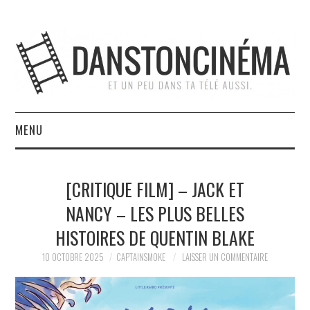
MENU
ACCUEIL
[CRITIQUE FILM] – JACK ET
À PROPOS
NANCY – LES PLUS BELLES
HISTOIRES DE QUENTIN BLAKE
L’ÉQUIPE
10 OCTOBRE 2025
CAPTAINSMOKE
LAISSER UN COMMENTAIRE
NOUS SOUTENIR
CONTACT