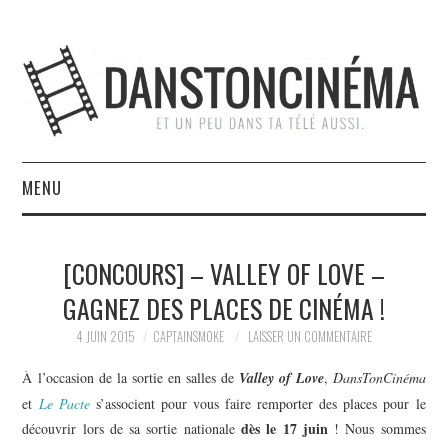
MENU
ACCUEIL
[CONCOURS] – VALLEY OF LOVE –
À PROPOS
GAGNEZ DES PLACES DE CINÉMA !
L’ÉQUIPE
4 JUIN 2015
CAPTAINSMOKE
LAISSER UN COMMENTAIRE
À
l’occasion de la sortie en salles de
Valley of Love
,
DansTonCinéma
NOUS SOUTENIR
et
Le Pacte
s’associent pour vous faire remporter des places pour le
dès le 17 juin
découvrir lors de sa sortie nationale
! Nous sommes
CONTACT