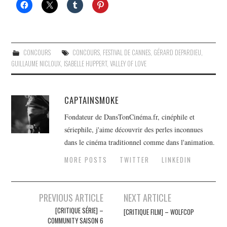
CONCOURS
CONCOURS
,
FESTIVAL DE CANNES
,
GÉRARD DEPARDIEU
,
GUILLAUME NICLOUX
,
ISABELLE HUPPERT
,
VALLEY OF LOVE
CAPTAINSMOKE
Fondateur de DansTonCinéma.fr, cinéphile et
sériephile, j'aime découvrir des perles inconnues
dans le cinéma traditionnel comme dans l'animation.
MORE POSTS
TWITTER
LINKEDIN
Navigation
PREVIOUS ARTICLE
NEXT ARTICLE
des
[CRITIQUE SÉRIE] –
[CRITIQUE FILM] – WOLFCOP
COMMUNITY SAISON 6