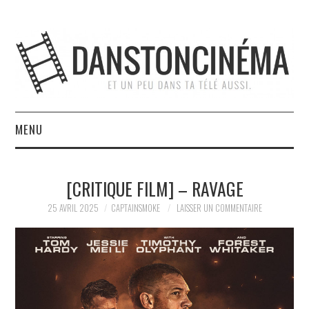
MENU
ACCUEIL
[CRITIQUE FILM] – RAVAGE
À PROPOS
25 AVRIL 2025
CAPTAINSMOKE
LAISSER UN COMMENTAIRE
L’ÉQUIPE
NOUS SOUTENIR
CONTACT