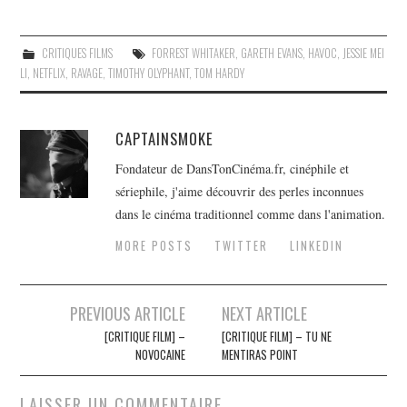
CRITIQUES FILMS
FORREST WHITAKER
,
GARETH EVANS
,
HAVOC
,
JESSIE MEI
LI
,
NETFLIX
,
RAVAGE
,
TIMOTHY OLYPHANT
,
TOM HARDY
CAPTAINSMOKE
Fondateur de DansTonCinéma.fr, cinéphile et
sériephile, j'aime découvrir des perles inconnues
dans le cinéma traditionnel comme dans l'animation.
MORE POSTS
TWITTER
LINKEDIN
Navigation
PREVIOUS ARTICLE
NEXT ARTICLE
des
[CRITIQUE FILM] –
[CRITIQUE FILM] – TU NE
NOVOCAINE
MENTIRAS POINT
articles
LAISSER UN COMMENTAIRE