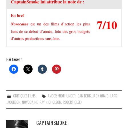
CaptainSmoke lui attribue la note de :
En bref
7/10
Novocaine
est un des films d’action les plus
funs de ce début d’année, loin des gros budgets
d’autres productions sans âme.
Partager :
CRITIQUES FILMS
AMBER MIDTHUNDER
,
DAN BERK
,
JACK QUAID
,
LARS
JACOBSON
,
NOVOCAINE
,
RAY NICHOLSON
,
ROBERT OLSEN
CAPTAINSMOKE