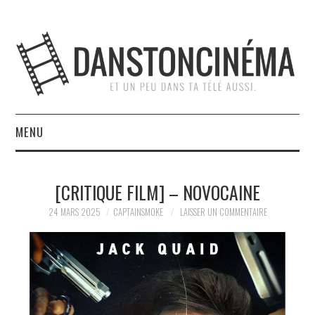
MENU
ACCUEIL
[CRITIQUE FILM] – NOVOCAINE
À PROPOS
24 MARS 2025
CAPTAINSMOKE
LAISSER UN COMMENTAIRE
L’ÉQUIPE
NOUS SOUTENIR
CONTACT