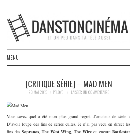
MENU
ACCUEIL
[CRITIQUE SÉRIE] – MAD MEN
À PROPOS
20 MAI 2015
PFLOYD
LAISSER UN COMMENTAIRE
L’ÉQUIPE
Vous savez quel a été mon plus grand regret d’amateur de série ?
NOUS SOUTENIR
D’avoir loupé des fins de séries cultes. Je n’ai pas vécu en direct les
Sopranos
The West Wing
The Wire
Battlestar
fins des
,
,
ou encore
CONTACT