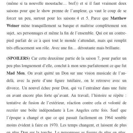
(même si ta nouvelle moustache… bref)) et si il faut vraiment deux
saisons pour que le show prenne de l’ampleur, ça vaut le coup de se
Matthew
forcer un peu, surtout pour les saisons 4 et 5. Parce que
Weiner
mène tranquillement sa barque et maîtrise complètement son
sujet, ses personnages et même la fin de l’ensemble. Qui est un contre-
pied parfait de ce à quoi tout le monde s’attendait, mais qui remplit
très efficacement son rôle. Avec une fin… déroutante mais brillante.
(SPOILERS)
Car cette deuxième partie de la saison 7, pour parler un
peu plus longuement d’elle, conclut à mon sens parfaitement ce que fut
Mad Men
. On avait quitté un Don sur une vision musicale de l’au-
delà, avec la perte d’une figure tutélaire, on le retrouve avec un
divorce. Un nouvel échec pour Don, qui va l’entraîner dans une fuite
en avant encore plus forte qu’avant. Au travail, l’histoire se répète :
tentative de fusion de l’extérieur, réaction contre cela et volonté de
recréer une boîte indépendante à Los Angeles cette fois. Sauf que
l’époque a changé et que ce qui passait facilement en 1964 semble
moins évident à faire en 1970. Les temps changent, et laissent de plus
en plus Don sur la touche. Le personnage se fissure de plus en plus,