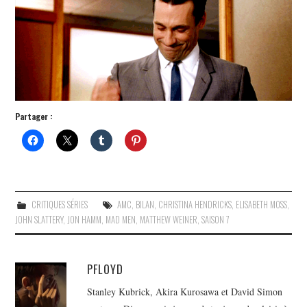
Partager :
CRITIQUES SÉRIES
AMC
,
BILAN
,
CHRISTINA HENDRICKS
,
ELISABETH MOSS
,
JOHN SLATTERY
,
JON HAMM
,
MAD MEN
,
MATTHEW WEINER
,
SAISON 7
PFLOYD
Stanley Kubrick, Akira Kurosawa et David Simon